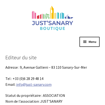
Aller
Aller
à
au
la
contenu
navigation
Menu
Accueil
Editeur du site
Mon compte
Adresse : 9, Avenue Gallieni – 83 110 Sanary-Sur-Mer
Tel : +33 (0)6 28 29 48 14
Email:
info@just-sanary.com
Statut du propriétaire : ASSOCIATION
Nom de l’association :JUST’SANARY